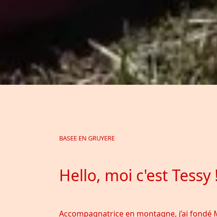
BASEE EN GRUYERE
Hello, moi c'est Tessy 
Accompagnatrice en montagne, j’ai fondé 