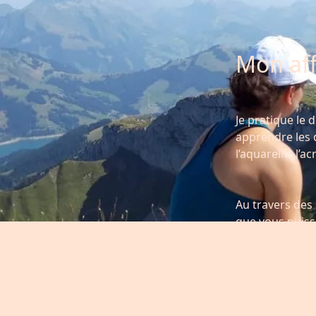
Mon affi
Je pratique le 
apprendre les d
l’aquarelle, l’ac
Au travers des
que vous puissi
paysage vivant
détails auxquel
sont les bienv