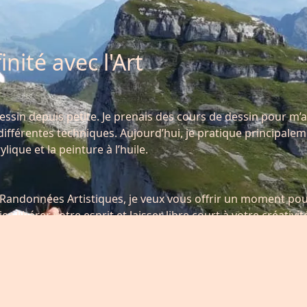
nité avec l'Art
dessin depuis petite. Je prenais des cours de dessin pour m’
ifférentes techniques. Aujourd’hui, je pratique principalem
rylique et la peinture à l’huile.
 Randonnées Artistiques, je veux vous offrir un moment po
ez libérer votre esprit et laisser libre court à votre créativi
 permet de le découvrir autrement et d'apercevoir des élém
s on n’aurait pas prêté attention. Toutes les personnes de 
enues à ces randonnées.