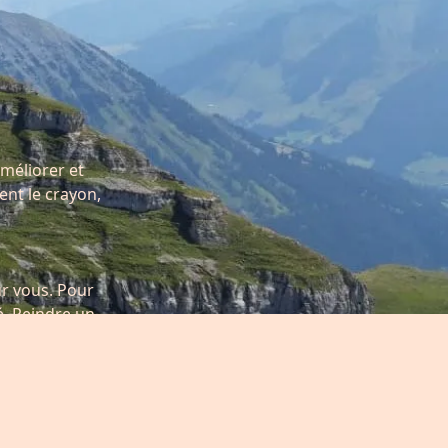
améliorer et
ent le crayon,
ur vous. Pour
té. Peindre un
ents, des
tous niveaux